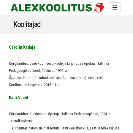
Koolitajad
Carolin Kadaja
Kõrgharidus: vene kooli eesti keele ja kirjanduse õpetaja, Tallinna
Pedagoogikaülikool, Tallinnas 1994. a.
Õppevaldkond (täienduskoolituse õppekavarühm): eesti keel
Koolitamise kogemus: 2016 – k.a.
Kairi Vacht
Kõrgharidus: algklasside õpetaja, Tallinna Pedagoogilisse, 1984 .a.
Täiendkoolitus:
– kultuuri-ja haridusministeerium Eesti Keelekeskus, Eesti Keelekeskuse