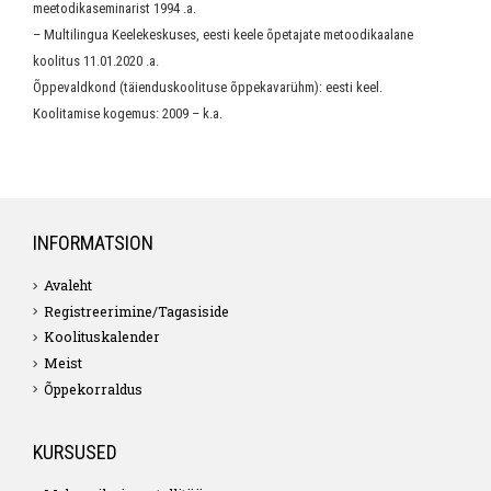
meetodikaseminarist 1994 .a.
– Multilingua Keelekeskuses, eesti keele õpetajate metoodikaalane
koolitus 11.01.2020 .a.
Õppevaldkond (täienduskoolituse õppekavarühm): eesti keel.
Koolitamise kogemus: 2009 – k.a.
INFORMATSION
Avaleht
Registreerimine/Tagasiside
Koolituskalender
Meist
Õppekorraldus
KURSUSED