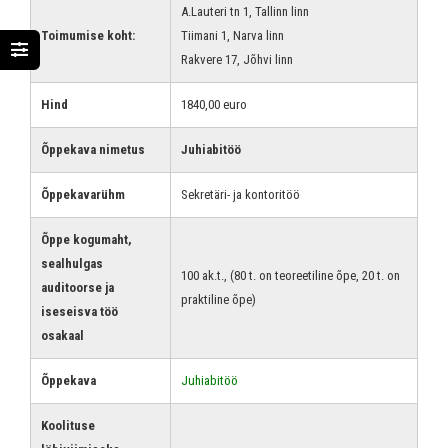
A.Lauteri tn 1, Tallinn linn
Toimumise koht:
Tiimani 1, Narva linn
Rakvere 17, Jõhvi linn
Hind
1840,00 euro
Õppekava nimetus
Juhiabitöö
Õppekavarühm
Sekretäri- ja kontoritöö
Õppe kogumaht,
sealhulgas
100 ak.t., (80 t. on teoreetiline õpe, 20 t. on
auditoorse ja
praktiline õpe)
iseseisva töö
osakaal
Õppekava
Juhiabitöö
Koolituse