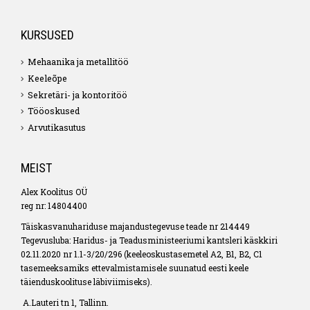
KURSUSED
Mehaanika ja metallitöö
Keeleõpe
Sekretäri- ja kontoritöö
Tööoskused
Arvutikasutus
MEIST
Alex Koolitus OÜ
reg nr: 14804400
Täiskasvanuhariduse majandustegevuse teade nr 214449
Tegevusluba: Haridus- ja Teadusministeeriumi kantsleri käskkiri
02.11.2020 nr 1.1-3/20/296 (keeleoskustasemetel A2, B1, B2, C1
tasemeeksamiks ettevalmistamisele suunatud eesti keele
täienduskoolituse läbiviimiseks).
A.Lauteri tn 1, Tallinn.