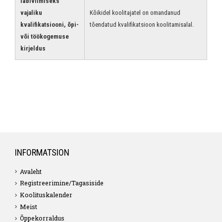
läbiviimiseks
vajaliku
Kõikidel koolitajatel on omandanud
kvalifikatsiooni, õpi-
tõendatud kvalifikatsioon koolitamisalal.
või töökogemuse
kirjeldus
INFORMATSION
Avaleht
Registreerimine/Tagasiside
Koolituskalender
Meist
Õppekorraldus